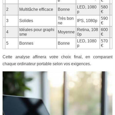
e
€
LED, 1080
580
2
Multitâche efficace
Bonne
p
€
Très bon
590
3
Solides
IPS, 1080p
ne
€
Idéales pour graphi
Retina, 108
600
4
Moyenne
sme
0p
€
LED, 1080
570
5
Bonnes
Bonne
p
€
Cette analyse affinera votre choix final, en comparant
chaque ordinateur portable selon vos exigences.